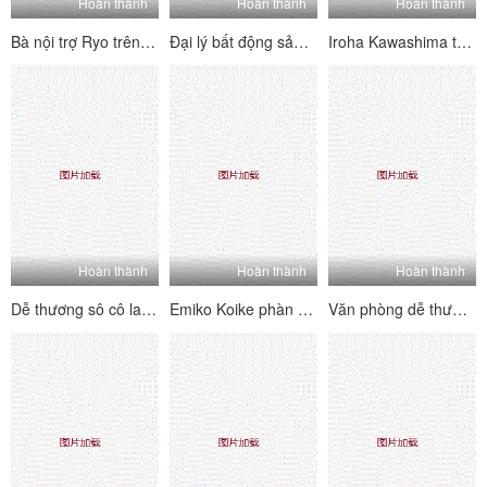
Hoàn thành
Hoàn thành
Hoàn thành
Bà nội trợ Ryo trên đầu gối mút người yêu trong một cửa hàng tình dục
Đại lý bất động sản Curvy Julia Nanase có một mẹo để bán bất cứ thứ gì
Iroha Kawashima thể hiện đồ chơi mới mà công ty của cô phát triển
Hoàn thành
Hoàn thành
Hoàn thành
Dễ thương sô cô la tóc văn phòng Rino Mizusawa đầy đồ chơi tình dục
Emiko Koike phàn nàn với chồng và tràn ngập vòi nước và kiêm
Văn phòng dễ thương Lady Iroha Kawashima vừa được thuê và ngay lập tức sử dụng hết