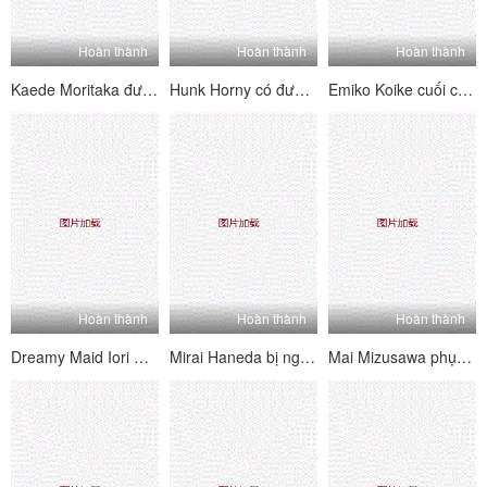
Hoàn thành
Hoàn thành
Hoàn thành
Kaede Moritaka được fucked Hardcore trong khi chồng cô ngủ
Hunk Horny có được rác của họ vào sluts kinky tại suối nước nóng
Emiko Koike cuối cùng cũng được hương vị của con gà trống của con trai cô
Hoàn thành
Hoàn thành
Hoàn thành
Dreamy Maid Iori Mizuki làm hài lòng chủ nhân và người bạn tốt nhất của mình
Mirai Haneda bị ngón tay và ăn bằng keo dính
Mai Mizusawa phục vụ lồn ngon ngọt của cô ấy