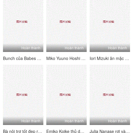
Hoàn thành
Hoàn thành
Hoàn thành
Bunch của Babes Nhật Bản dễ thương vui chơi chơi bóng chuyền trên bãi biển
Miko Yuuno Hoshi dễ thương thủ dâm sau khi dọn dẹp
Iori Mizuki ăn mặc như một người giúp việc và làm hài lòng bậc thầy trẻ của mình
Hoàn thành
Hoàn thành
Hoàn thành
Bà nội trợ tốt đẹp ryo mút trong một cửa hàng tình dục
Emiko Koike thủ dâm trong khi nghĩ về con trai của cô ấy
Julia Nanase rơi vào một tình huống dính trong khi bán một căn hộ