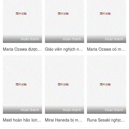
Hoàn thành
Hoàn thành
Hoàn thành
Maria Ozawa được lấp đầy với một vòi nước nhói trên bộ
Giáo viên nghịch ngợm Jun Kusanagi nếm một con gà trống tuổi teen nhói
Maria Ozawa có một cuộc phỏng vấn họ thủ dâm Muff mềm mại của cô ấy
Hoàn thành
Hoàn thành
Hoàn thành
Maid hoàn hảo Iori Mizuki được giao trong thư để làm hài lòng Master của mình
Mirai Haneda bị một con gà trống nhói trong tất cả các lỗ dính của cô ấy
Runa Sesaki nghịch ngợm bắt đầu thủ dâm miff lông của cô ấy trong bồn tắm