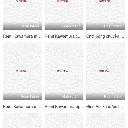
Hoàn thành
Hoàn thành
Hoàn thành
Remi Kawamura mút gà trong nhà vệ sinh công cộng
Remi Kawamura cố gắng dọn dẹp nhưng cuối cùng đã thống trị
Chơi bóng chuyền biến thành cặc sút và bị đụ trên bãi biển
Hoàn thành
Hoàn thành
Hoàn thành
Remi Kawamura cums trong khi những kẻ bắt giữ cô ấy kích thích khe của cô ấy với máy rung
Remi Kawamura bị trừng phạt và tràn đầy với Cum
Rino Asuka được làm sạch với vòi nước và kiêm